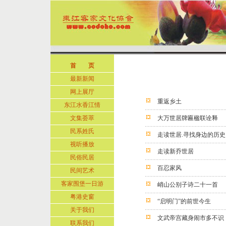
首 页
最新新闻
网上展厅
重返乡土
东江水香江情
文集荟萃
大万世居牌匾楹联诠释
民系姓氏
走读世居.寻找身边的历史
视听播放
走读新乔世居
民俗民居
百忍家风
民间艺术
客家围堡一日游
峭山公别子诗二十一首
粤港史窗
“启明门”的前世今生
关于我们
文武帝宫藏身闹市多不识
联系我们