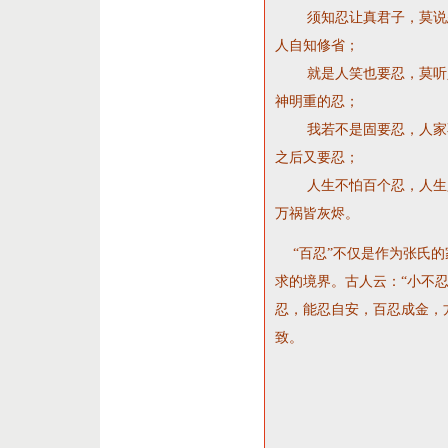
须知忍让真君子，莫说忍
人自知修省；
就是人笑也要忍，莫听人
神明重的忍；
我若不是固要忍，人家不
之后又要忍；
人生不怕百个忍，人生只
万祸皆灰烬。
“百忍”不仅是作为张氏的
求的境界。古人云：“小不
忍，能忍自安，百忍成金，
致。