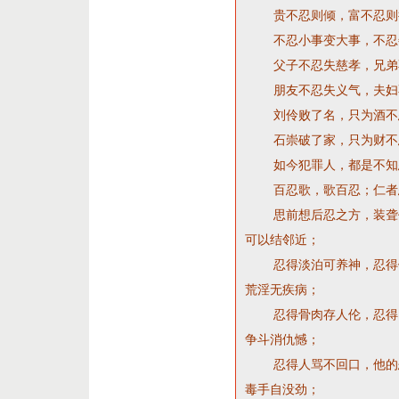
贵不忍则倾，富不忍则
不忍小事变大事，不忍
父子不忍失慈孝，兄弟
朋友不忍失义气，夫妇
刘伶败了名，只为酒不忍
石崇破了家，只为财不忍
如今犯罪人，都是不知忍
百忍歌，歌百忍；仁者忍
思前想后忍之方，装聋作
可以结邻近；
忍得淡泊可养神，忍得饥
荒淫无疾病；
忍得骨肉存人伦，忍得口
争斗消仇憾；
忍得人骂不回口，他的恶
毒手自没劲；