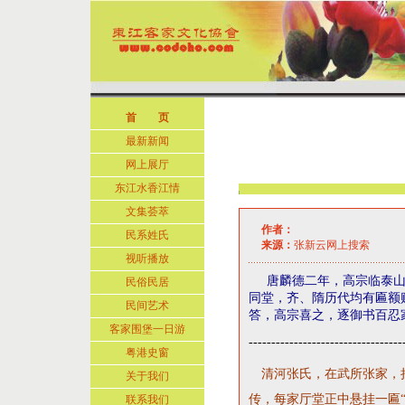
首 页
最新新闻
网上展厅
东江水香江情
文集荟萃
作者：
民系姓氏
来源：
张新云网上搜索
视听播放
唐麟德二年，高宗临泰
民俗民居
同堂，齐、隋历代均有匾额
民间艺术
答，高宗喜之，逐御书百忍
客家围堡一日游
----------------------------------
粤港史窗
清河张氏，在武所张家，
关于我们
传，每家厅堂正中悬挂一匾
联系我们