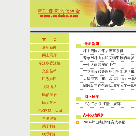
首 页
最新新闻
最新新闻
坪山曾氏70年后隆重祭祖
网上展厅
专家对坪山新区文物申报的建议
东江水香江情
一个大雨滂沱的下午
文集荟萃
市防洪设施管理处组织参观『东
大型展览『东江水.香江情』开幕
民系姓氏
邱玫副主任代表深圳方面在开幕
视听播放
民俗民居
网上展厅
民间艺术
『东江水.香江情』展廊
客家围堡一日游
坑梓文物保护
粤港史窗
2014-坪山/坑梓保育大事记
关于我们
联系我们