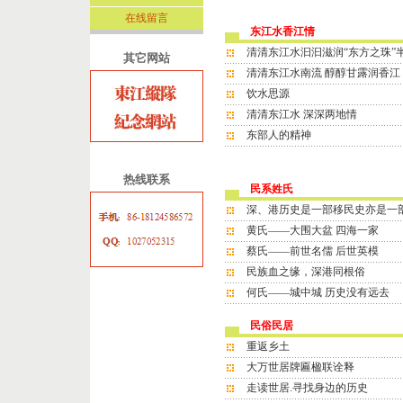
在线留言
东江水香江情
清清东江水汩汩滋润“东方之珠”
其它网站
清清东江水南流 醇醇甘露润香江
饮水思源
清清东江水 深深两地情
东部人的精神
热线联系
民系姓氏
深、港历史是一部移民史亦是一
黄氏——大围大盆 四海一家
蔡氏——前世名儒 后世英模
民族血之缘，深港同根俗
何氏——城中城 历史没有远去
民俗民居
重返乡土
大万世居牌匾楹联诠释
走读世居.寻找身边的历史