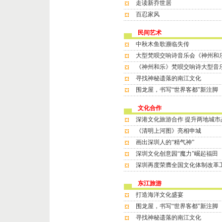
走读新乔世居
百忍家风
民间艺术
中秋木鱼歌濒临失传
大型梵呗交响诗音乐会《神州和
《神州和乐》梵呗交响诗大型音
寻找神秘遗落的南江文化
围龙屋，书写“世界客都”新注脚
文化合作
深港文化旅游合作 提升两地城市
《清明上河图》亮相申城
画出深圳人的“精气神”
深圳文化创意园“魔力”崛起福田
深圳再度荣膺全国文化体制改革
东江旅游
打造海洋文化盛宴
围龙屋，书写“世界客都”新注脚
寻找神秘遗落的南江文化