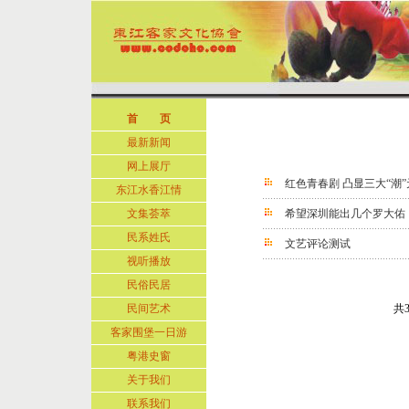
首 页
最新新闻
网上展厅
红色青春剧 凸显三大“潮”
东江水香江情
文集荟萃
希望深圳能出几个罗大佑
民系姓氏
文艺评论测试
视听播放
民俗民居
民间艺术
共
客家围堡一日游
粤港史窗
关于我们
联系我们