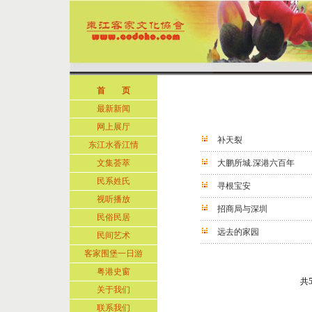
首 页
最新新闻
网上展厅
补天裂
东江水香江情
文集荟萃
大鹏所城.深港六百年
民系姓氏
寻根宝安
视听播放
招商局与深圳
民俗民居
远去的家园
民间艺术
客家围堡一日游
粤港史窗
共
关于我们
联系我们