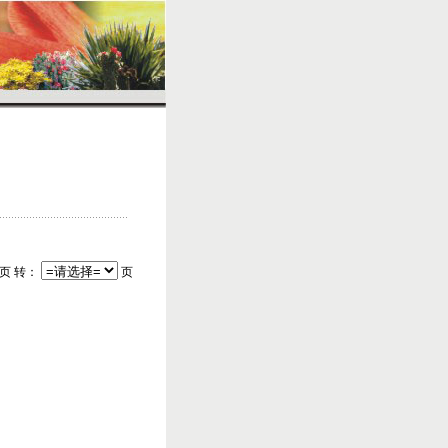
/页 转：
页