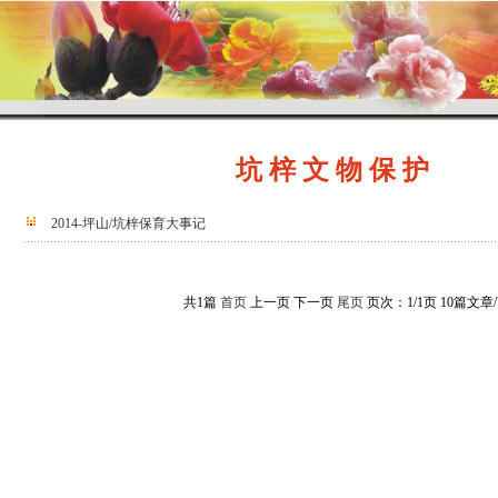
坑 梓 文 物 保 护
2014-坪山/坑梓保育大事记
共1篇
首页
上一页 下一页
尾页
页次：1/1页 10篇文章