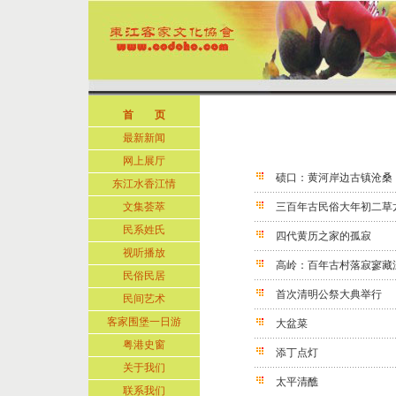
首 页
最新新闻
网上展厅
碛口：黄河岸边古镇沧桑
东江水香江情
文集荟萃
三百年古民俗大年初二草
民系姓氏
四代黄历之家的孤寂
视听播放
高岭：百年古村落寂寥藏
民俗民居
首次清明公祭大典举行
民间艺术
客家围堡一日游
大盆菜
粤港史窗
添丁点灯
关于我们
太平清醮
联系我们