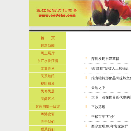
首 页
最新新闻
网上展厅
深圳发现东汉墓群
东江水香江情
文集荟萃
穗“红楼”疑被人上房揭瓦
民系姓氏
推出独特形象品牌提炼文
视听播放
天地之中
民俗民居
大明，骑在世界近代史的
民间艺术
客家围堡一日游
平沙落雁
粤港史窗
平移百年“红楼”
关于我们
西乡发现300年客家族群
联系我们