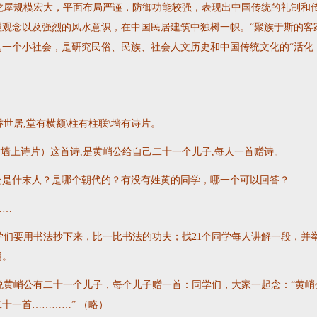
屋规模宏大，平面布局严谨，防御功能较强，表现出中国传统的礼制和
理观念以及强烈的风水意识，在中国民居建筑中独树一帜。“聚族于斯的客
是一个小社会，是研究民俗、民族、社会人文历史和中国传统文化的“活化
……….
世居,堂有横额\柱有柱联\墙有诗片。
墙上诗片）这首诗,是黄峭公给自己二十一个儿子,每人一首赠诗。
公是什末人？是哪个朝代的？有没有姓黄的同学，哪一个可以回答？
……
们要用书法抄下来，比一比书法的功夫；找21个同学每人讲解一段，并
明。
黄峭公有二十一个儿子，每个儿子赠一首：同学们，大家一起念：“黄峭
十一首…………” （略）