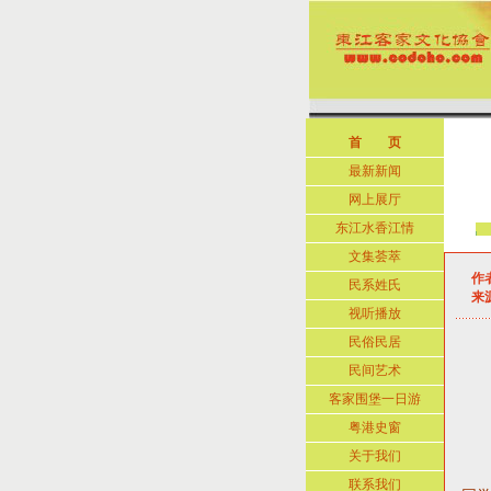
首 页
最新新闻
网上展厅
东江水香江情
文集荟萃
作者
民系姓氏
来源
视听播放
民俗民居
走入
民间艺术
走入
客家围堡一日游
粤港史窗
关于我们
联系我们