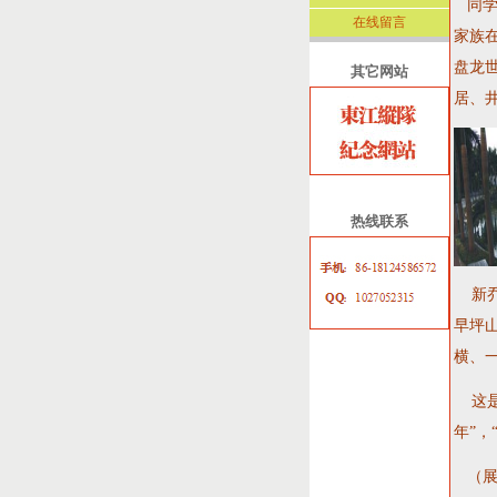
同
在线留言
家族在
盘龙
其它网站
居、
热线联系
新乔
早坪山
横、
这是
年”，
（展