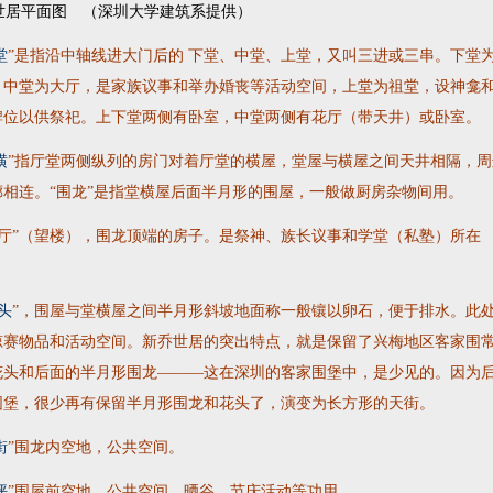
世居平面图 （深圳大学建筑系提供）
堂
”是指沿中轴线进大门后的 下堂、中堂、上堂，又叫三进或三串。下堂
，中堂为大厅，是家族议事和举办婚丧等活动空间，上堂为祖堂，设神龛
牌位以供祭祀。上下堂两侧有卧室，中堂两侧有花厅（带天井）或卧室。
横
”指厅堂两侧纵列的房门对着厅堂的横屋，堂屋与横屋之间天井相隔，周
廊相连。“围龙”是指堂横屋后面半月形的围屋，一般做厨房杂物间用。
厅
”（望楼），围龙顶端的房子。是祭神、族长议事和学堂（私塾）所在
头
”，围屋与堂横屋之间半月形斜坡地面称一般镶以卵石，便于排水。此
晾赛物品和活动空间。新乔世居的突出特点，就是保留了兴梅地区客家围
花头和后面的半月形围龙———这在深圳的客家围堡中，是少见的。因为
围堡，很少再有保留半月形围龙和花头了，演变为长方形的天街。
街
”围龙内空地，公共空间。
坪
”围屋前空地，公共空间，晒谷、节庆活动等功用。