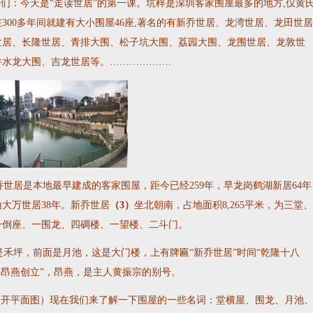
学们：
今天是“走读世居”的第一课。坑梓是深圳客家围屋最多的地方,仅黄
300多年间就建有大小围屋46座,著名的有新乔世居、龙湾世居、龙田世
世居、长隆世居、青排大围、松子坑大围、荔园大围、龙围世居、龙敦世
井水龙大围、吉龙世居等。……………….
世居是本地最早建成的客家围屋，距今已经259年，早龙岗鹤湖新居64年
大万世居38年。新乔世居
（3）
坐北朝南，占地面积8,265平米，为三堂
一倒座、一围龙、四碉楼、一望楼、二斗门。
禾坪，前面是月池，这是大门楼，上有牌匾“新乔世居”时间“乾隆十八
“昂燕创立”，昂燕，是主人黄振宗的别号。
开平面图）现在我们来了解一下围屋的一些名词：堂横屋、围龙、月池