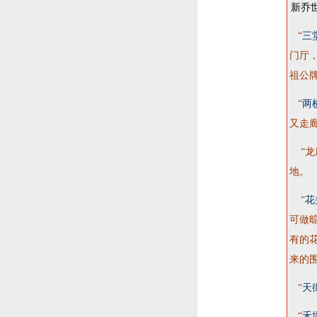
新乔
“
三
门厅
祖公
“
两
又走
“
龙
地。
“
花
可做
有的
来的
“
天
“
禾