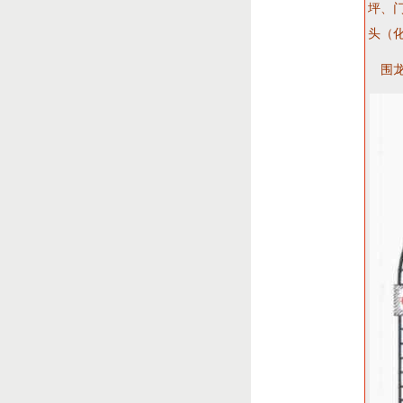
坪、
头（
围龙