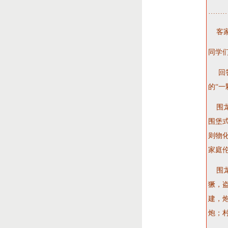
………
客家
同学
回答
的“一
围龙
围堡
则物化
家庭
围龙
獗，
建，
炮；