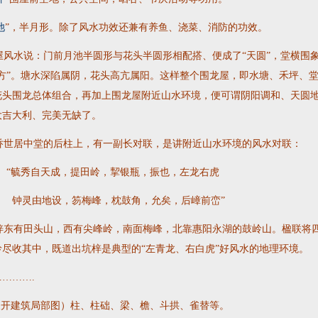
池
”，半月形。除了风水功效还兼有养鱼、浇菜、消防的功效。
风水说：门前月池半圆形与花头半圆形相配搭、便成了“天圆”，堂横围
地方”。塘水深陷属阴，花头高亢属阳。这样整个围龙屋，即水塘、禾坪、
花头围龙总体组合，再加上围龙屋附近山水环境，便可谓阴阳调和、天圆
大吉大利、完美无缺了。
世居中堂的后柱上，有一副长对联，是讲附近山水环境的风水对联：
秀自天成，提田岭，挈银瓶，振也，左龙右虎
由地设，笏梅峰，枕鼓角，允矣，后嶂前峦”
东有田头山，西有尖峰岭，南面梅峰，北靠惠阳永湖的鼓岭山。楹联将
岭尽收其中，既道出坑梓是典型的“左青龙、右白虎”好风水的地理环境。
……….
开建筑局部图）柱、柱础、梁、檐、斗拱、雀替等。