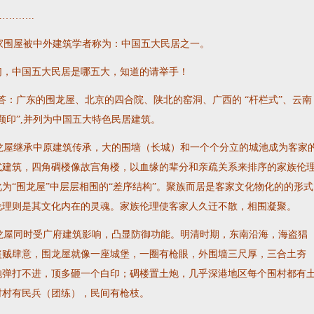
……….
围屋被中外建筑学者称为：中国五大民居之一。
们，中国五大民居是哪五大，知道的请举手！
：广东的围龙屋、北京的四合院、陕北的窑洞、广西的 “杆栏式”、云南
颗印”,并列为中国五大特色民居建筑。
屋继承中原建筑传承，大的围墙（长城）和一个个分立的城池成为客家
式建筑，四角碉楼像故宫角楼，以血缘的辈分和亲疏关系来排序的家族伦
为“围龙屋”中层层相围的“差序结构”。聚族而居是客家文化物化的的形式
伦理则是其文化内在的灵魂。家族伦理使客家人久迁不散，相围凝聚。
屋同时受广府建筑影响，凸显防御功能。明清时期，东南沿海，海盗猖
盗贼肆意，围龙屋就像一座城堡，一圈有枪眼，外围墙三尺厚，三合土夯
炮弹打不进，顶多砸一个白印；碉楼置土炮，几乎深港地区每个围村都有
村村有民兵（团练），民间有枪枝。