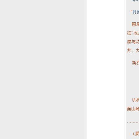
“
月
围屋
征“
屋与
方、
新乔
“毓
钟灵
坑梓
面山
………
（展