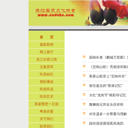
首 页
最新新闻
网上展厅
国画长卷《鹏城万里图》
东江水香江情
文集荟萃
《交响山歌》亮相深圳新
民系姓氏
客家山歌穿上“交响外衣”
视听播放
留住逝去的“香港记忆”
民俗民居
火红“龙岗节”精彩存记忆
民间艺术
客家围堡一日游
舞狮闹元宵欢乐庆祥和
粤港史窗
对非遗多一分尊重与理解
关于我们
踩街巡游展现蕉风海韵
联系我们