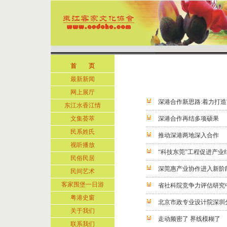
首 页
最新新闻
网上展厅
深港合作新思路:着力打
东江水香江情
文集荟萃
深港合作再结多项硕果
民系姓氏
推动深港两地深入合作
视听播放
“科技东莞”工程促进产业
民俗民居
深莞惠产业协作进入新阶
民间艺术
客家围堡一日游
省社科院竞争力评估研究
粤港史窗
北京市政专业设计院深圳
关于我们
走动频密了 界线模糊了
联系我们