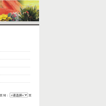
/页 转：
页