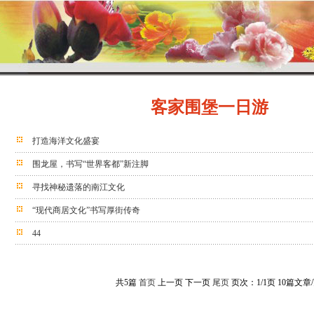
客家围堡一日游
打造海洋文化盛宴
围龙屋，书写“世界客都”新注脚
寻找神秘遗落的南江文化
“现代商居文化”书写厚街传奇
44
共5篇
首页
上一页 下一页
尾页
页次：1/1页 10篇文章