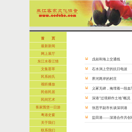
首 页
最新新闻
网上展厅
戊叔和海上交通线
东江水香江情
文集荟萃
石水涧上空的抗日电波
民系姓氏
界河两岸的村庄
视听播放
义冢无碑，掩埋着一段血
民俗民居
深港“过境耕作土地”概况
民间艺术
客家围堡一日游
张思平副市长谈深圳港
粤港史窗
盐田港——深港合作共创
关于我们
联系我们