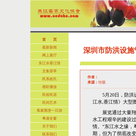
首 页
最新新闻
深圳市防洪设施
网上展厅
东江水香江情
文集荟萃
作者：
民系姓氏
来源：
转载
视听播放
5月20日，防洪
民俗民居
江水,香江情》大型
民间艺术
客家围堡一日游
展览通过大量翔实
粤港史窗
水工程艰辛的建设
情。“东江水之缘，
关于我们
期，但为了彻底改
联系我们