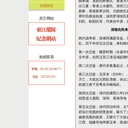
朗米埔、龙岗坑梓黄氏、香港大
在线留言
出江夏；香港上水廖氏、深圳三
新桥，香港新界沙田、元朗曾氏
界叶氏根连枝接；深圳罗湖张氏
其它网站
刘氏、欧阳氏等，均来自中原，
深港先民来
鸦片战争前，深港同属新安县。
乱，历千年经五次迁徙，来到南
第一次迁徙：魏晋时期（永嘉年间30
热线联系
主中原，先民迁至江淮流域皖赣
第二次迁徙：唐代末黄巢起义，
第三次迁徙：北宋末（Il26年
灭亡，大批抗元部队溃败，余众
姓渡江南下至粤东兴梅地区。
第四次迁徙：清代初康熙八年(16
招垦进入惠阳、深圳、香港等地
第五次迁徙：清代同治年间，太
府实行优惠的招垦政策，吸引了
施更优惠的政策，又吸引了大批
江西、福建等地举家迁来，形成