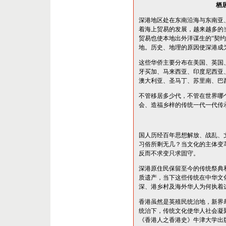
栖
深港地区处在东南沿海与东南亚
着海上贸易的发展，越来越多的
贸易也使本地出外洋谋生的“契约
地。历史、地理的原因使深港成
这些华侨主要分布在美国、英国
牙买加、马来西亚、印度尼西亚
澳大利亚、圣马丁、苏里南、巴
不管移居多少代，不管在世界哪
会、造福乡梓的传统一代一代传
国人历经百年思想解放、战乱、
习俗所剩无几？当文化的主体变
反而不求变只求固守。
深港原住民保留至今的传统祭典
质遗产，当下这些传统在中华文
深、港乡村及海外华人为何执着
香港虽然是英殖民统治地，新界
统治下，传统文化使华人社会凝
《香港人之香港史》牛津大学出版