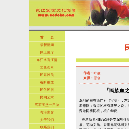
首 页
最新新闻
网上展厅
东江水香江情
文集荟萃
作者：
叶凌
民系姓氏
来源：
原创
视听播放
『民族血
民俗民居
民间艺术
深圳的根有西广府（宝安），东
客家围堡一日游
着惠阳；香港的根有新界之说，
深港同祖同根，根在华夏。
粤港史窗
香港新界邓氏家族分支深圳莲塘
关于我们
厦、荷坳文氏、香港元朗锦田文
联系我们