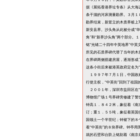
据《展拓香港界址专条》从大海
条干涸的河床测量勘界。３月１
勘界结束，新竖立的木质界桩上
新安县界。沙头角从此被分成
“
华
角
”
和
“
新界沙头角
”
两个部分。１
铭
“
光绪二十四年中英地界
”
中英
所见的石质界碑代替了当年的木
在界碑两侧搭建房屋，逐渐形成
这条小街后来被港英政府定名为
“
１９９７年７月１日，中国政
行使主权，
“
中英街
”
回到了祖国
２００１年，深圳市盐田区在
“
博物馆广场１号界碑旁修建了警
钟高１．８４
２米
，象征着《南
订；重１．５５吨，象征着英国
国领土一个半世纪；钟裙下的８
着
“
中英街
”
的８块界碑。钟亭用
就的石壁和台阶上铭刻着《南京