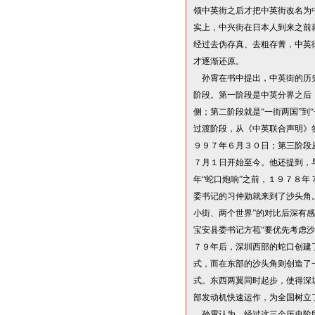
领中英街之后才把中英街改名为
实上，中兴街在日本人到来之前
经过去伪存真、去粗存菁，中英
才逐渐还原。
孙霄在书中提出，中英街的历
阶段。第一阶段是中英分界之后
侧；第二阶段就是
“
一街两国
”
到
“
过渡阶段，从《中英联合声明》
９９７年６月３０日；第三阶段
７月１日开始至今。他还提到，
年
“
蛇口炮响
”
之前，１９７８年
委书记的习仲勋就来到了沙头角
小街、两个世界
”
的对比后深有感
宝安县委书记方苞
“
要优先考虑沙
７９年后，深圳西部的蛇口创建
式，而在东部的沙头角则创造了
式。东西两翼同时起步，使得深
部发动机快速运作，为全国树立
孙霄认为，经过这三个历史阶