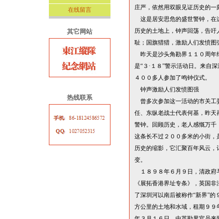
庄严，依然用双眼见证历史的一
在线留言
这是居安思危的盛世警钟，在
历史的土地上，钟声回荡，告吁
其它网站
耻；国旗猎猎，激励人们发愤图
昨天是沙头角勘界１１０周年
是
“
３
·
１
８
”
警示活动日。来自深
４００多人参加了鸣钟仪式。
钟声激励人们发愤图强
热线联系
曾多次参加这一活动的市关工
任、东纵老战士代表何基，昨天
警钟。回顾历史，老人感慨万千
这条长不过２００多米的小街，
历史的缩影，它汇聚百年风云，
变。
１８９８年６月９日，清政府
《展拓香港界址专条》，英国非
了深圳河以南后被称作
“
新界
”
的
方公里的土地和水域，租期９９
年３月１６日，中英勘界官员来