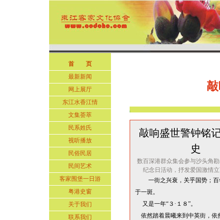
首 页
最新新闻
敲
网上展厅
东江水香江情
文集荟萃
民系姓氏
敲响盛世警钟铭
视听播放
史
民俗民居
数百深港群众集会参与沙头角勘
民间艺术
纪念日活动，抒发爱国激情立
客家围堡一日游
一街之兴衰，关乎国势；百
粤港史窗
于一斑。
又是一年
“
３
·
１
８
”
。
关于我们
依然踏着晨曦来到中英街，依
联系我们