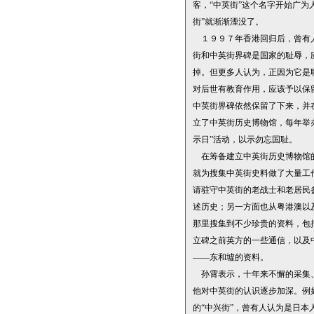
客，
“
中英街
”
这个名字开始广为
街
”
就渐渐湮没了。
１９９７年香港回归后，曾有
街和中英街界碑是国家的耻辱，
掉。但更多人认为，正因为它是
对后世有教育作用，应该予以保
中英街界碑依然保留了下来，并
立了中英街历史博物馆，每年举
示日
”
活动，以示勿忘国耻。
在筹备建立中英街历史博物馆
就为搜集中英街史料做了大量工
请驻守中英街的老战士和老居民
述历史；另一方面也从粤港澳以
那里搜集到不少珍贵的资料，包
立碑之前英方的一些通信，以及
——
东和墟的资料。
孙霄表示，十年来不懈的采集
他对中英街的认识逐步加深。例
的
“
中兴街
”
，曾有人认为是日本