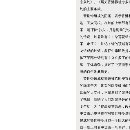
京条约》、《展拓香港界址专条
约的主要条款。
警世钟组成的图案，表示香港
连，民众同根。在钟的上半部有
案，是
“
日出沙头，月悬海角
”
沙
的传说；钟肩饰有２１朵莲花组
案，象征２１世纪；钟的顶端有
龙组成的钟钮，象征中华民族是
体下半部分铸刻有４００多字的
练，字体遒劲，描述了中英街形
归的百年沧桑历史。
警世钟铸成初期曾被临时安置
的岗哨亭内，废弃的岗亭破旧而
四面的大立柱，不仅遮挡了警世
了视线，影响了人们对警世钟的
３年初，为了提高观赏效果，改
中英街历史博物馆对警世钟亭进
建成的警世钟亭形似一个巨大的
线一端正对着中英街一号界碑，