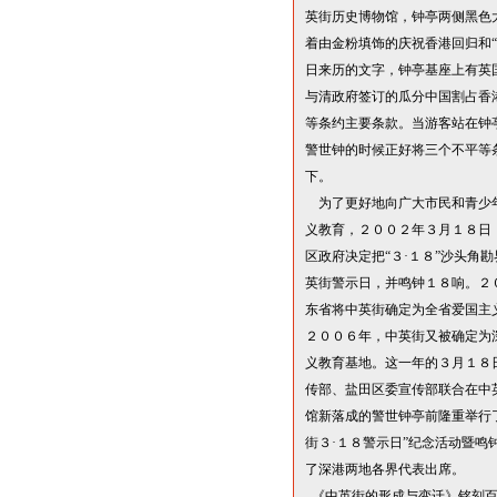
英街历史博物馆，钟亭两侧黑色
着由金粉填饰的庆祝香港回归和
“
日来历的文字，钟亭基座上有英
与清政府签订的瓜分中国割占香
等条约主要条款。当游客站在钟
警世钟的时候正好将三个不平等
下。
为了更好地向广大市民和青少
义教育，２００２年３月１８日
区政府决定把
“
３
·
１
８
”
沙头角勘
英街警示日，并鸣钟１８响。２
东省将中英街确定为全省爱国主
２００６年，中英街又被确定为
义教育基地。这一年的３月１８
传部、盐田区委宣传部联合在中
馆新落成的警世钟亭前隆重举行
街３
·
１８警示日
”
纪念活动暨鸣
了深港两地各界代表出席。
《中英街的形成与变迁》铭刻