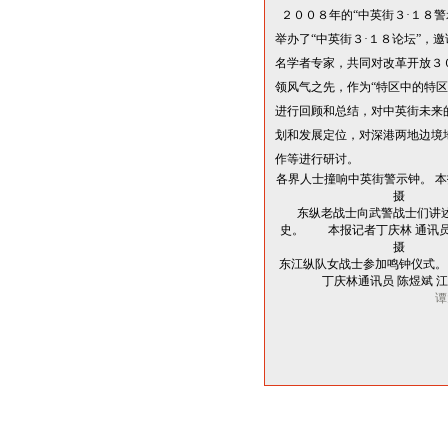
２００８年的
“
中英街３
·
１８警
举办了
“
中英街３
·
１８论坛
”
，邀
名学者专家，共同对改革开放３
领风气之先，作为
“
特区中的特区
进行回顾和总结，对中英街未来
划和发展定位，对深港两地边境
作等进行研讨。
各界人士撞响中英街警示钟。 本
摄
东纵老战士向武警战士们讲
史。 本报记者丁庆林 通讯员
摄
东江纵队女战士参加鸣钟仪式
丁庆林通讯员 陈煜斌 江
谭