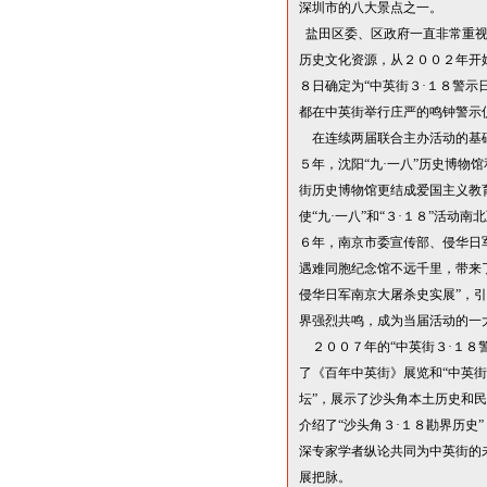
深圳市的八大景点之一。
盐田区委、区政府一直非常重
历史文化资源，从２００２年开
８日确定为
“
中英街３
·
１８警示
都在中英街举行庄严的鸣钟警示
在连续两届联合主办活动的基
５年，沈阳
“
九
·
一八
”
历史博物馆
街历史博物馆更结成爱国主义教
使
“
九
·
一八
”
和
“
３
·
１
８
”
活动南北
６年，南京市委宣传部、侵华日
遇难同胞纪念馆不远千里，带来
侵华日军南京大屠杀史实展
”
，引
界强烈共鸣，成为当届活动的一
２００７年的
“
中英街３
·
１８
了《百年中英街》展览和
“
中英街
坛
”
，展示了沙头角本土历史和民
介绍了
“
沙头角３
·
１８勘界历史
”
深专家学者纵论共同为中英街的
展把脉。