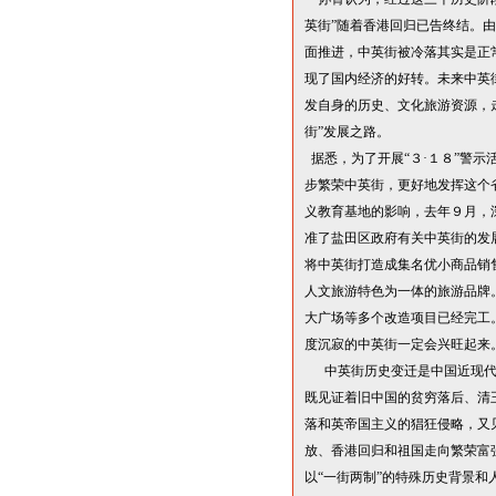
英街
”
随着香港回归已告终结。由
面推进，中英街被冷落其实是正
现了国内经济的好转。未来中英
发自身的历史、文化旅游资源，
街
”
发展之路。
据悉，为了开展
“
３
·
１
８
”
警示
步繁荣中英街，更好地发挥这个
义教育基地的影响，去年９月，
准了盐田区政府有关中英街的发
将中英街打造成集名优小商品销
人文旅游特色为一体的旅游品牌
大广场等多个改造项目已经完工
度沉寂的中英街一定会兴旺起来
中英街历史变迁是中国近现
既见证着旧中国的贫穷落后、清
落和英帝国主义的猖狂侵略，又
放、香港回归和祖国走向繁荣富
以
“
一街两制
”
的特殊历史背景和