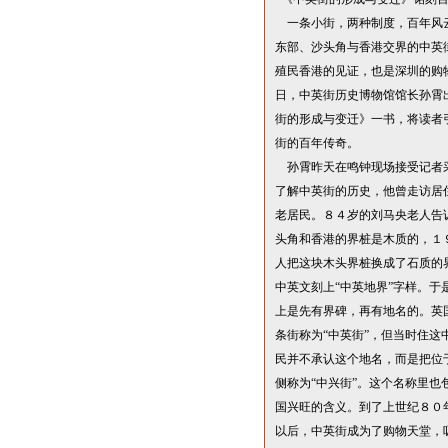
一条小街，两种制度，百年风
东部、沙头角与香港交界的中英
殖民香港的见证，也是深圳的购
日，中英街历史博物馆馆长孙霄
街的形成与变迁》一书，将读者
街的百年传奇。
孙霄昨天在鸣钟现场接受记者
了解中英街的历史，他曾走访居
老居民。８４岁的刘马央老人告
头角和香港的界桩是木质的，１
人把这块木头界桩换成了石质的
中英文刻上
“
中英地界
”
字样。于
上是先有界碑，再有地名的。英
条街称为
“
中英街
”
，但当时住这
民并不承认这个地名，而是把位
侧称为
“
中兴街
”
。这个名称里也
国兴旺的含义。到了上世纪８０
以后，中英街成为了购物天堂，