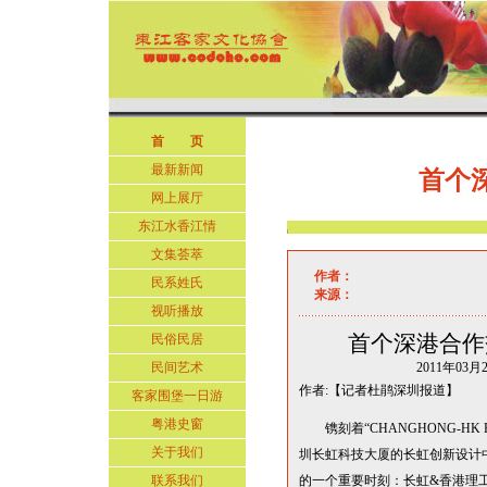
首 页
最新新闻
首个
网上展厅
东江水香江情
文集荟萃
作者：
民系姓氏
来源：
视听播放
首个深港合作
民俗民居
民间艺术
2011
年03
月2
作者
:
【记者杜鹃深圳报道】
客家围堡一日游
粤港史窗
镌刻着
“CHANGHONG-HK
关于我们
圳长虹科技大厦的长虹创新设计
的一个重要时刻：长虹
&
香港理
联系我们