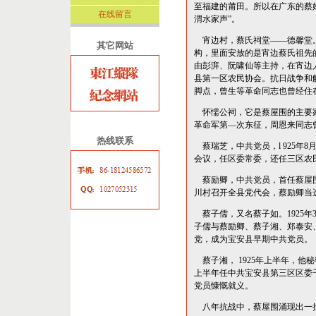
至福建的莆田。所以在广东的蔡
在线留言
渭水家声”。
宵边村，蔡氏祠堂——德馨堂。
其它网站
构，里面安放的是宵边蔡氏祖先的神
由彭湃、阮啸仙等主持，在宵边
县第一区农民协会。抗日战争和
脚点，曾生等革命同志也曾经住
怀懦公祠，它是蔡屋围的主要家
革命军第—次东征，周恩来同志
热线联系
蔡瑞芝，中共党员，l 925年
会议，任区委常委，还任三区农
蔡励卿，中共党员，首任蔡屋围党
川村召开全县党代会，蔡励卿当
蔡子儒，又名蔡子如。1925年
子儒与蔡励卿、蔡子湘、郑泰安
党，成为宝安县早期中共党员。
蔡子湘， 1925年上半年，他秘
上半年任中共宝安县第三区区委干
党员慷慨就义。
八年抗战中，蔡屋围涌现出一