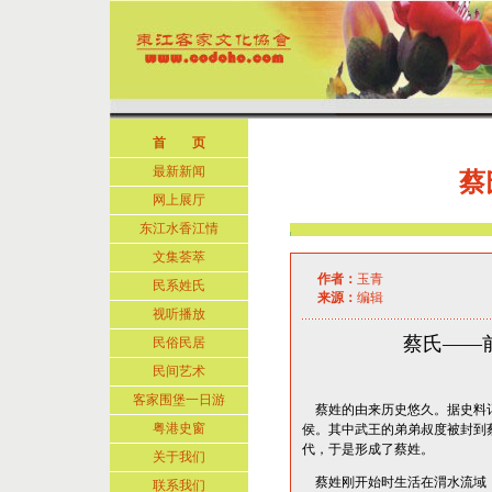
首 页
最新新闻
蔡
网上展厅
东江水香江情
文集荟萃
作者：
玉青
民系姓氏
来源：
编辑
视听播放
蔡氏——
民俗民居
民间艺术
客家围堡一日游
蔡姓的由来历史悠久。据史料
粤港史窗
侯。其中武王的弟弟叔度被封到
代，于是形成了蔡姓。
关于我们
蔡姓刚开始时生活在渭水流域
联系我们