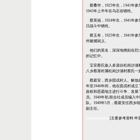
蔡叠华，1925年生，l 941
1945年上半年在乌石岩牺牲。
蔡英福，1924年生，1941年
日战斗中牺牲。
蔡玉有，1925年生，1941年
州被捕就义。
他们的英名，深深地镌刻在烈
的记忆中。
宝安蔡氏族人多源自松岗沙浦
八乡蔡屋村属松岗沙浦村蔡氏一
蔡庭安，西乡固戌村人。解放战
年至1946年间，他在固戌村成
政权和恶霸地主进行斗争、发展
员。1949年初,联合社成员编
队。1949年5月，蔡庭安任西
副主任。
systemsystem
[主要参考资料 申