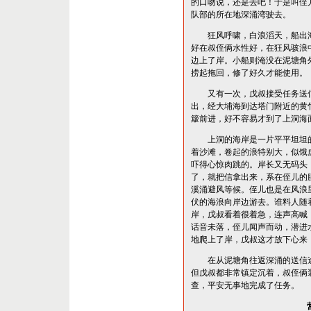
的口吻说，还是去吧！于是叫侄
队部的所在地深涌湾驶去。
狂风呼啸，白浪滔天，船出海
好在叔侄俩水性好，在狂风骇浪
边上了岸。小船则淹没在泥塘角
捞起拖回，修了好久才能使用。
又有一次，戊叔接受任务送信
出，经大埔海到达塔门附近的黄
簸前进，好不容易才到了上洞海
上洞的海岸是一片平平坦坦的
着沙滩，卷起的浪特别大，似饿
吓得心惊肉跳的。岸长又无码头
了，就把信拿出来，系在侄儿的
溪涌避风等候。侄儿也是在风浪
伏的海浪向岸边游去。谁料人随
岸，戊叔看着很着急，连声高喊
话音未落，侄儿闻声而动，潜进
地爬上了岸，戊叔这才放下心来
在从泥塘角往返深涌的送信途
但戊叔都非常镇定沉着，叔侄俩
查，平安无事地完成了任务。