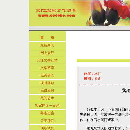
首 页
最新新闻
网上展厅
东江水香江情
文集荟萃
作者：
林虹
民系姓氏
来源：
原创
视听播放
戊叔
民俗民居
民间艺术
客家围堡一日游
1942年正月，下着绵绵细雨
粤港史窗
界的横山脚、乌蛟腾一带进行肃
作，住在石水涧阿戊家中。
关于我们
联系我们
港九独立大队成立初期，为了