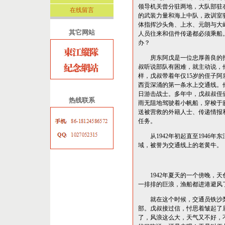
领导机关曾分驻两地，大队部驻
在线留言
的武装力量和海上中队，政训室
体指挥沙头角、上水、元朗与大
其它网站
人员往来和信件传递都必须乘船
办？
房东阿戊是一位忠厚善良的打
叔听说部队有困难，就主动说，
样，戊叔带着年仅15岁的侄子
西贡深涌的第一条水上交通线。
日游击战士。多年中，戊叔叔侄
热线联系
雨无阻地驾驶着小帆船，穿梭于
送被营救的外籍人士、传递情报
任务。
从1942年初起直至1946年
域，被誉为交通线上的老黄牛。
1942年夏天的一个傍晚，天
一排排的巨浪，渔船都进港避风
就在这个时候，交通员铁沙梨
部。戊叔接过信，忖思着皱起了
了，风浪这么大，天气又不好，