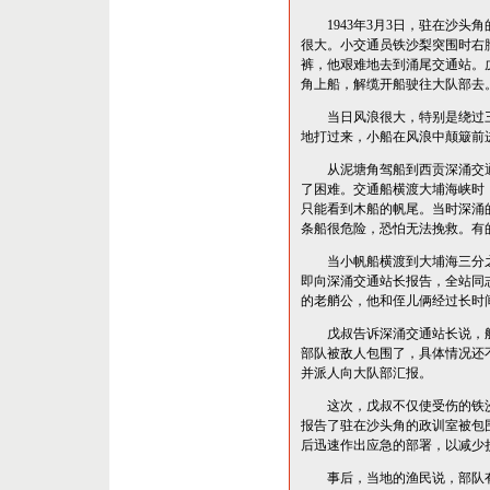
1943年3月3日，驻在沙头
很大。小交通员铁沙梨突围时右
裤，他艰难地去到涌尾交通站。
角上船，解缆开船驶往大队部去
当日风浪很大，特别是绕过三
地打过来，小船在风浪中颠簸前
从泥塘角驾船到西贡深涌交通
了困难。交通船横渡大埔海峡时
只能看到木船的帆尾。当时深涌
条船很危险，恐怕无法挽救。有
当小帆船横渡到大埔海三分之
即向深涌交通站长报告，全站同
的老艄公，他和侄儿俩经过长时
戊叔告诉深涌交通站长说，船
部队被敌人包围了，具体情况还
并派人向大队部汇报。
这次，戊叔不仅使受伤的铁沙
报告了驻在沙头角的政训室被包
后迅速作出应急的部署，以减少
事后，当地的渔民说，部队有