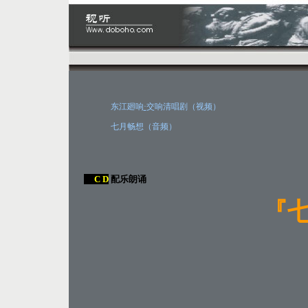
东江廻响
·
交响清唱剧
（视频）
七月畅想（音频）
C D
配乐朗诵
『